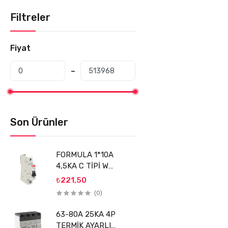
Filtreler
Fiyat
Son Ürünler
FORMULA 1*10A
4,5KA C TİPİ W
OTOMATİK SİGORTA
₺221,50
(FMS1LC10) ABB
(0)
63-80A 25KA 4P
TERMİK AYARLI