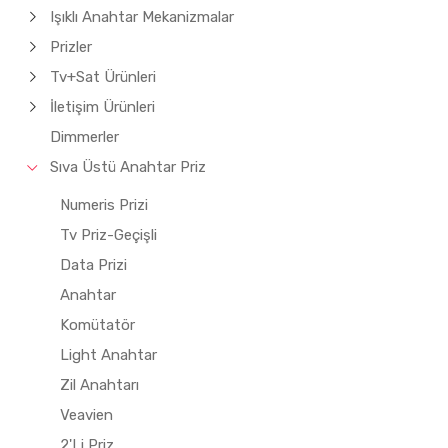
Işıklı Anahtar Mekanizmalar
Prizler
Tv+Sat Ürünleri
İletişim Ürünleri
Dimmerler
Sıva Üstü Anahtar Priz
Numeris Prizi
Tv Priz-Geçişli
Data Prizi
Anahtar
Komütatör
Light Anahtar
Zil Anahtarı
Veavien
2'Li Priz