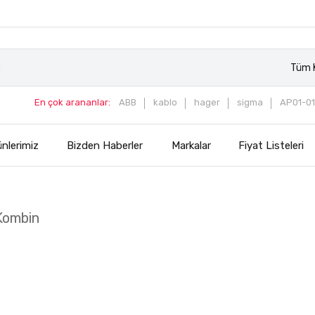
Tüm K
En çok arananlar:
ABB
kablo
hager
sigma
AP01-01
nlerimiz
Bizden Haberler
Markalar
Fiyat Listeleri
Kombin