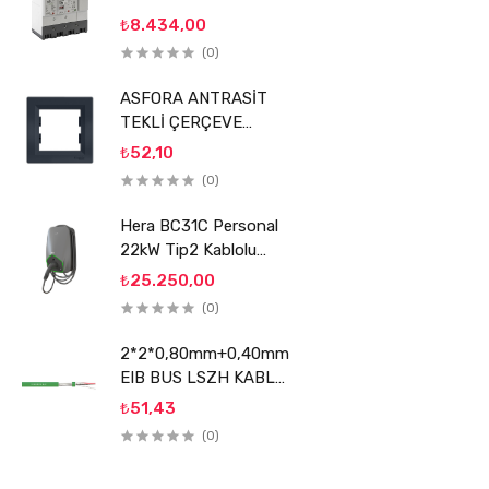
KOMPAKT ŞALTER
₺8.434,00
SİGMA
(0)
ASFORA ANTRASİT
TEKLİ ÇERÇEVE
SCHNEİDER
₺52,10
(0)
Hera BC31C Personal
22kW Tip2 Kablolu
Elektrikli Araç Şarj
₺25.250,00
Ünitesi
(0)
2*2*0,80mm+0,40mm
EIB BUS LSZH KABLO
REÇBER
₺51,43
(0)