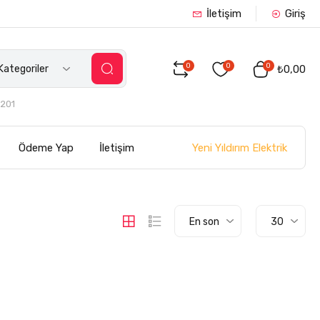
İletişim
Giriş
0
0
0
ategoriler
₺0,00
201
Yeni Yıldırım Elektrik
Ödeme Yap
İletişim
En son
30