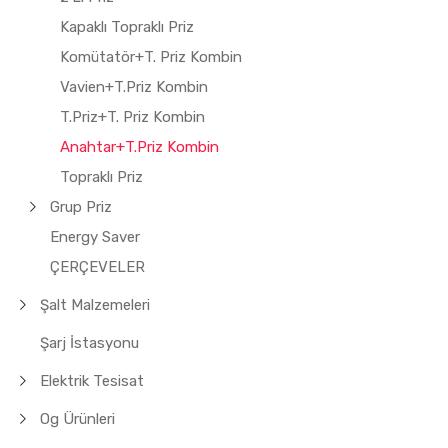
Kapaklı Topraklı Priz
Komütatör+T. Priz Kombin
Vavien+T.Priz Kombin
T.Priz+T. Priz Kombin
Anahtar+T.Priz Kombin
Topraklı Priz
Grup Priz
Energy Saver
ÇERÇEVELER
Şalt Malzemeleri
Şarj İstasyonu
Elektrik Tesisat
Og Ürünleri