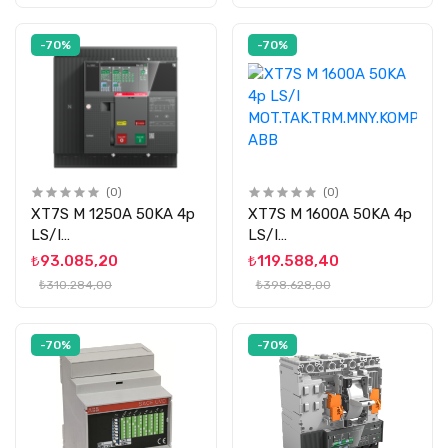
-70%
-70%
(0)
(0)
XT7S M 1250A 50KA 4p
XT7S M 1600A 50KA 4p
LS/I
LS/I
MOT.TAK.TRM.MNY.KOMP.ŞLT
MOT.TAK.TRM.MNY.KOMP.ŞLT
₺93.085,20
₺119.588,40
ABB
ABB
₺310.284,00
₺398.628,00
-70%
-70%