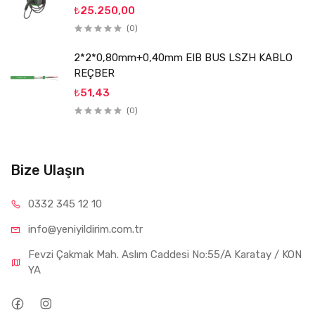
₺25.250,00
(0)
2*2*0,80mm+0,40mm EIB BUS LSZH KABLO
REÇBER
₺51,43
(0)
Bize Ulaşın
0332 34
5 12 10
info@yeniyil
dirim.com.tr
Fevzi Çakmak Mah. Aslım Caddesi No:55/A Karatay / KON
YA