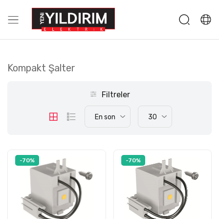
Kompakt Şalter
Filtreler
En son
30
-70%
-70%