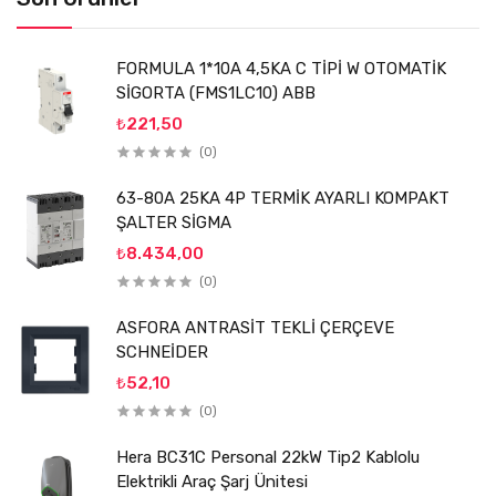
FORMULA 1*10A 4,5KA C TİPİ W OTOMATİK
SİGORTA (FMS1LC10) ABB
₺221,50
(0)
63-80A 25KA 4P TERMİK AYARLI KOMPAKT
ŞALTER SİGMA
₺8.434,00
(0)
ASFORA ANTRASİT TEKLİ ÇERÇEVE
SCHNEİDER
₺52,10
(0)
Hera BC31C Personal 22kW Tip2 Kablolu
Elektrikli Araç Şarj Ünitesi