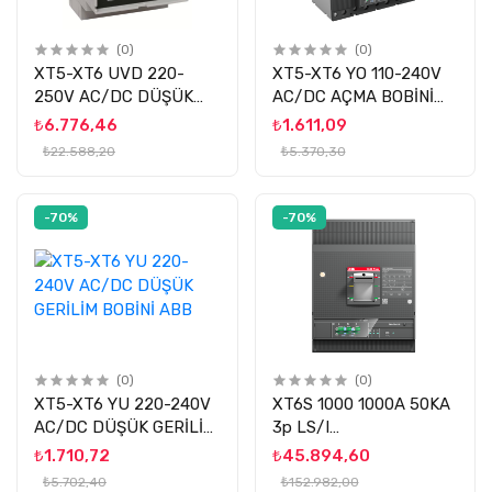
(0)
(0)
XT5-XT6 UVD 220-
XT5-XT6 YO 110-240V
250V AC/DC DÜŞÜK
AC/DC AÇMA BOBİNİ
GER.BOBİNİ GECİK.ÜNİT
ABB
₺6.776,46
₺1.611,09
ABB
₺22.588,20
₺5.370,30
-70%
-70%
(0)
(0)
XT5-XT6 YU 220-240V
XT6S 1000 1000A 50KA
AC/DC DÜŞÜK GERİLİM
3p LS/I
BOBİNİ ABB
TRM.MNY.KOMP.ŞLT
₺1.710,72
₺45.894,60
ABB
₺5.702,40
₺152.982,00