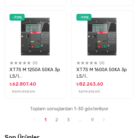
-70%
-70%
(0)
(0)
XT7S M 1250A 50KA 3p
XT7S M 1600A 50KA 3p
LS/I
LS/I
MOT.TAK.TRM.MNY.KOMP.ŞLT
MOT.TAK.TRM.MNY.KOMP.ŞLT
₺62.807,40
₺82.263,60
ABB
ABB
₺209.358,00
₺274.212,00
Toplam sonuçlardan 1-30 gösteriliyor
1
2
3
...
9
Son Ürünler