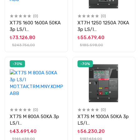
(0)
(0)
XT7S 1600 1600A 50KA
XT7H 1250 1250A 70KA
3p LS/I
3p LS/I
TRM.MNY.KOMP.ŞLT
TRM.MNY.KOMP.ŞLT
₺73.126,80
₺55.679,40
ABB
ABB
₺243.756,00
₺185.598,00
-70%
-70%
(0)
(0)
XT7S M 800A 50KA 3p
XT7S M 1000A 50KA 3p
LS/I
LS/I
MOT.TAK.TRM.MNY.KOMP.ŞLT
MOT.TAK.TRM.MNY.KOMP.ŞLT
₺43.691,40
₺56.230,20
ABB
ABB
₺145.638,00
₺187.434,00