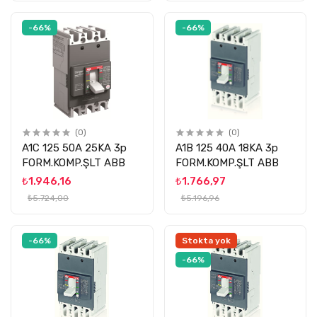
-66%
-66%
(0)
(0)
A1C 125 50A 25KA 3p
A1B 125 40A 18KA 3p
FORM.KOMP.ŞLT ABB
FORM.KOMP.ŞLT ABB
₺1.946,16
₺1.766,97
₺5.724,00
₺5.196,96
-66%
Stokta yok
-66%