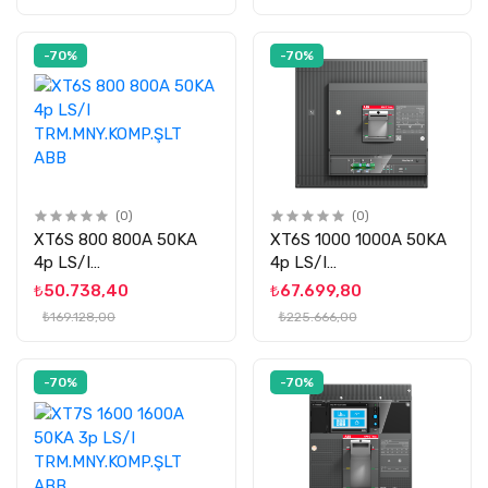
-70%
-70%
(0)
(0)
XT6S 800 800A 50KA
XT6S 1000 1000A 50KA
4p LS/I
4p LS/I
TRM.MNY.KOMP.ŞLT
TRM.MNY.KOMP.ŞLT
₺50.738,40
₺67.699,80
ABB
ABB
₺169.128,00
₺225.666,00
-70%
-70%