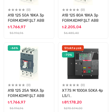
(0)
(0)
A1B 125 50A 18KA 3p
A1B 125 80A 18KA 3p
FORM.KOMP.ŞLT ABB
FORM.KOMP.ŞLT ABB
₺1.766,97
₺2.205,04
₺5.196,96
₺6.485,40
-66%
Stokta yok
-70%
(0)
(0)
A1B 125 25A 18KA 3p
XT7S M 1000A 50KA 4p
FORM.KOMP.ŞLT ABB
LS/I
MOT.TAK.TRM.MNY.KOMP.ŞLT
₺1.766,97
₺81.178,20
ABB
₺5.196,96
₺270.594,00