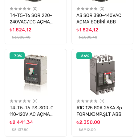
(0)
(0)
T4-T5-T6 SOR 220-
A3 SOR 380-440VAC
240VAC/DC AÇMA
AÇMA BOBİNİ ABB
BOBİNİ ABB
₺1.824,12
₺1.824,12
₺6.080,40
₺6.080,40
-70%
-66%
(0)
(0)
T4-T5-T6 PS-SOR-C
A1C 125 80A 25KA 3p
110-120V AC AÇMA
FORM.KOMP.ŞLT ABB
BOBİNİ ABB
₺2.441,34
₺2.350,08
₺8.137,80
₺6.912,00