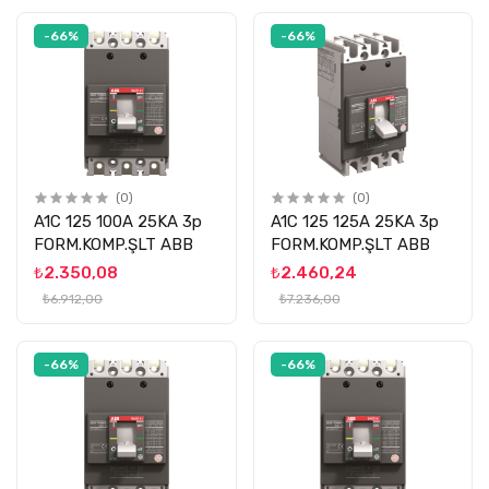
-66%
-66%
(0)
(0)
A1C 125 100A 25KA 3p
A1C 125 125A 25KA 3p
FORM.KOMP.ŞLT ABB
FORM.KOMP.ŞLT ABB
₺2.350,08
₺2.460,24
₺6.912,00
₺7.236,00
-66%
-66%