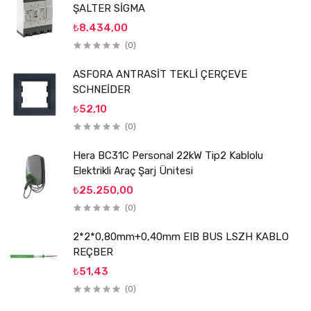
ŞALTER SİGMA
₺8.434,00
(0)
ASFORA ANTRASİT TEKLİ ÇERÇEVE
SCHNEİDER
₺52,10
(0)
Hera BC31C Personal 22kW Tip2 Kablolu
Elektrikli Araç Şarj Ünitesi
₺25.250,00
(0)
2*2*0,80mm+0,40mm EIB BUS LSZH KABLO
REÇBER
₺51,43
(0)