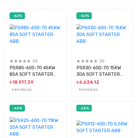
-62%
-62%
(0)
(0)
PSR85-600-70 45KW
PSR30-600-70 15KW
85A SOFT STARTER
30A SOFT STARTER
ABB
ABB
₺18.917,39
₺6.634,12
₺49.782,60
₺17.458,20
-62%
-62%