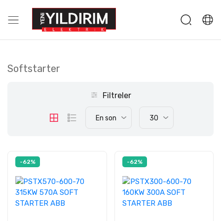
Softstarter
Filtreler
En son
30
-62%
-62%