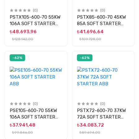
(0)
(0)
PSTX105-600-70 55KW
PSTX85-600-70 45KW
106A SOFT STARTER
85A SOFT STARTER
ABB
ABB
₺48.693,96
₺41.696,64
₺128.142,00
₺109.728,00
-62%
-62%
(0)
(0)
PSE105-600-70 55KW
PSTX72-600-70 37KW
106A SOFT STARTER
72A SOFT STARTER
ABB
ABB
₺37.941,48
₺34.083,72
₺99.846,00
₺89.694,00