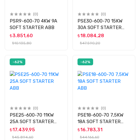
(0)
(0)
PSR9-600-70 4KW 9A
PSE30-600-70 15KW
SOFT STARTER ABB
30A SOFT STARTER
ABB
₺3.851,60
₺18.084,28
₺10.135,80
₺47.590,20
-62%
-62%
(0)
(0)
PSE25-600-70 11KW
PSE18-600-70 7,5KW
25A SOFT STARTER
18A SOFT STARTER
ABB
ABB
₺17.439,95
₺16.783,31
₺45.894,60
₺44.166,60