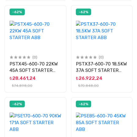
-62%
-62%
(0)
(0)
PSTX45-600-70 22KW
PSTX37-600-70 18,5KW
45A SOFT STARTER
37A SOFT STARTER
ABB
ABB
₺28.461,24
₺26.922,24
₺74.898,00
₺70.848,00
-62%
-62%