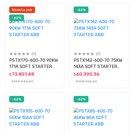
Stokta yok
-62%
-62%
(0)
(0)
PSTX170-600-70 90KW
PSTX142-600-70 75KW
171A SOFT STARTER
143A SOFT STARTER
ABB
ABB
₺73.851,48
₺60.390,36
₺194.346,00
₺158.922,00
-62%
-62%