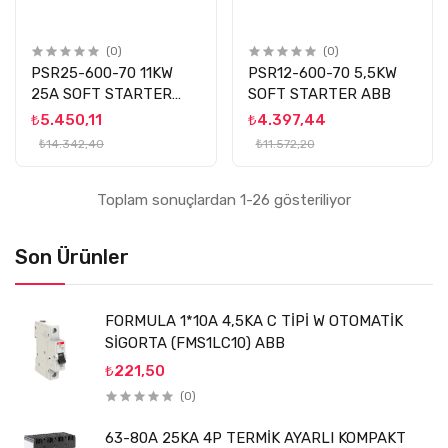
(0)
(0)
PSR25-600-70 11KW
PSR12-600-70 5,5KW
25A SOFT STARTER
SOFT STARTER ABB
ABB
₺5.450,11
₺4.397,44
₺14.342,40
₺11.572,20
Toplam sonuçlardan 1-26 gösteriliyor
Son Ürünler
FORMULA 1*10A 4,5KA C TİPİ W OTOMATİK
SİGORTA (FMS1LC10) ABB
₺221,50
(0)
63-80A 25KA 4P TERMİK AYARLI KOMPAKT