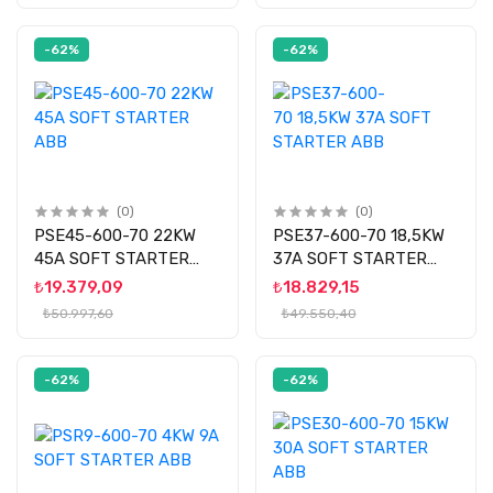
-62%
-62%
(0)
(0)
PSE45-600-70 22KW
PSE37-600-70 18,5KW
45A SOFT STARTER
37A SOFT STARTER
ABB
ABB
₺19.379,09
₺18.829,15
₺50.997,60
₺49.550,40
-62%
-62%