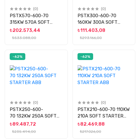
(0)
(0)
PSTX570-600-70
PSTX300-600-70
315KW 570A SOFT
160KW 300A SOFT
STARTER ABB
STARTER ABB
₺202.573,44
₺111.403,08
₺533.088,00
₺293.166,00
-62%
-62%
(0)
(0)
PSTX250-600-
PSTX210-600-70 110KW
70 132KW 250A SOFT
210A SOFT STARTER
STARTER ABB
ABB
₺89.487,72
₺82.469,88
₺235.494,00
₺217.026,00