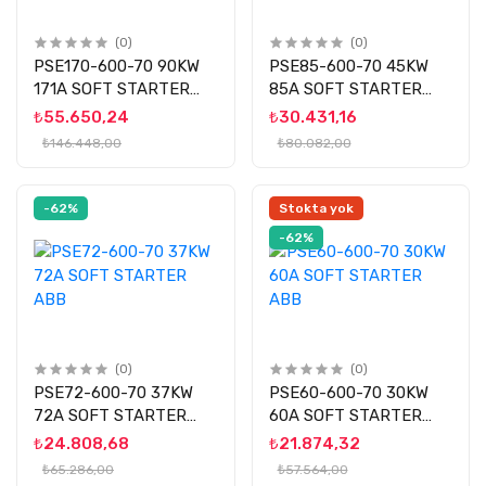
(0)
(0)
PSE170-600-70 90KW
PSE85-600-70 45KW
171A SOFT STARTER
85A SOFT STARTER
ABB
ABB
₺55.650,24
₺30.431,16
₺146.448,00
₺80.082,00
-62%
Stokta yok
-62%
(0)
(0)
PSE72-600-70 37KW
PSE60-600-70 30KW
72A SOFT STARTER
60A SOFT STARTER
ABB
ABB
₺24.808,68
₺21.874,32
₺65.286,00
₺57.564,00