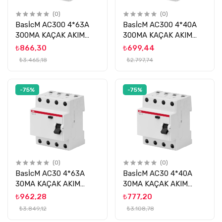
(0)
(0)
BasİcM AC300 4*63A
BasİcM AC300 4*40A
300MA KAÇAK AKIM
300MA KAÇAK AKIM
ROLESİ ABB
ROLESİ ABB
₺866,30
₺699,44
₺3.465,18
₺2.797,74
-75%
-75%
(0)
(0)
BasİcM AC30 4*63A
BasİcM AC30 4*40A
30MA KAÇAK AKIM
30MA KAÇAK AKIM
ROLESİ ABB
ROLESİ ABB
₺962,28
₺777,20
₺3.849,12
₺3.108,78