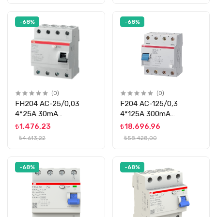
-68%
-68%
(0)
(0)
FH204 AC-25/0,03
F204 AC-125/0,3
4*25A 30mA
4*125A 300mA
KÇK.AK.ROLE ABB
KÇK.AK.ROLE ABB
₺1.476,23
₺18.696,96
₺4.613,22
₺58.428,00
-68%
-68%