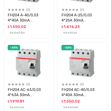
(0)
(0)
FH204 A-40/0,03
FH204 A-25/0,03
4*40A 30mA
4*25A 30mA
KÇK.AK.ROLE ABB
KÇK.AK.ROLE ABB
₺1.550,02
₺1.476,23
₺4.843,80
₺4.613,22
-68%
-68%
(0)
(0)
FH204 AC-63/0,03
FH204 AC-40/0,03
4*63A 30mA
4*40A 30mA
KÇK.AK.ROLE ABB
KÇK.AK.ROLE ABB
₺1.919,81
₺1.550,02
₺5.999,40
₺4.843,80