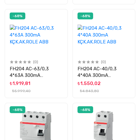
-68%
-68%
(0)
(0)
FH204 AC-63/0,3
FH204 AC-40/0,3
4*63A 300mA
4*40A 300mA
KÇK.AK.ROLE ABB
KÇK.AK.ROLE ABB
₺1.919,81
₺1.550,02
₺5.999,40
₺4.843,80
-68%
-68%