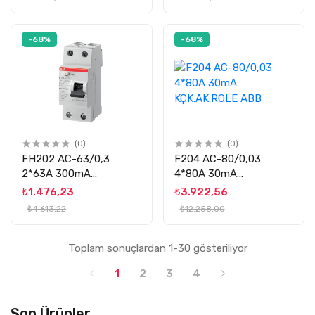
-68%
-68%
(0)
(0)
FH202 AC-63/0,3
F204 AC-80/0,03
2*63A 300mA
4*80A 30mA
KÇK.AK.ROLE ABB
KÇK.AK.ROLE ABB
₺1.476,23
₺3.922,56
₺4.613,22
₺12.258,00
Toplam sonuçlardan 1-30 gösteriliyor
1
2
3
4
Son Ürünler