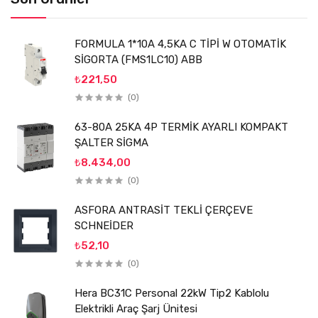
FORMULA 1*10A 4,5KA C TİPİ W OTOMATİK
SİGORTA (FMS1LC10) ABB
₺221,50
(0)
63-80A 25KA 4P TERMİK AYARLI KOMPAKT
ŞALTER SİGMA
₺8.434,00
(0)
ASFORA ANTRASİT TEKLİ ÇERÇEVE
SCHNEİDER
₺52,10
(0)
Hera BC31C Personal 22kW Tip2 Kablolu
Elektrikli Araç Şarj Ünitesi