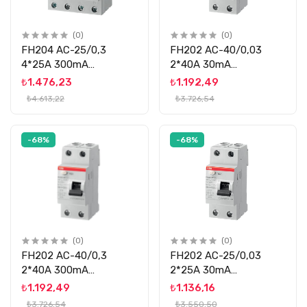
(0)
(0)
FH204 AC-25/0,3
FH202 AC-40/0,03
4*25A 300mA
2*40A 30mA
KÇK.AK.ROLE ABB
KÇK.AK.ROLE ABB
₺1.476,23
₺1.192,49
₺4.613,22
₺3.726,54
-68%
-68%
(0)
(0)
FH202 AC-40/0,3
FH202 AC-25/0,03
2*40A 300mA
2*25A 30mA
KÇK.AK.ROLE ABB
KÇK.AK.ROLE ABB
₺1.192,49
₺1.136,16
₺3.726,54
₺3.550,50