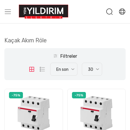
Kaçak Akım Röle
Filtreler
En son
30
-75%
-75%