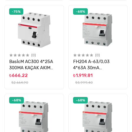
-75%
-68%
(0)
(0)
BasİcM AC300 4*25A
FH204 A-63/0,03
300MA KAÇAK AKIM
4*63A 30mA
ROLESİ ABB
KÇK.AK.ROLE ABB
₺666,22
₺1.919,81
₺2.664,90
₺5.999,40
-68%
-68%