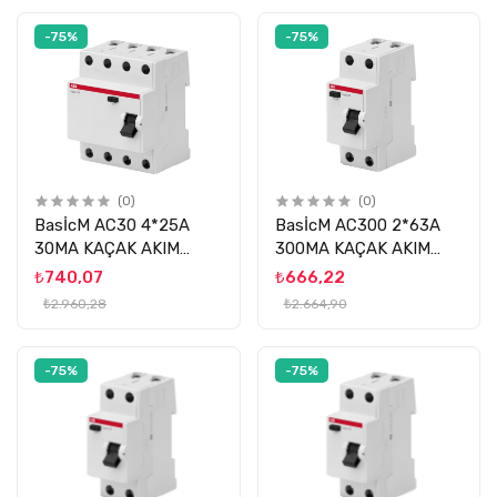
-75%
-75%
(0)
(0)
BasİcM AC30 4*25A
BasİcM AC300 2*63A
30MA KAÇAK AKIM
300MA KAÇAK AKIM
ROLESİ ABB
ROLESİ ABB
₺740,07
₺666,22
₺2.960,28
₺2.664,90
-75%
-75%