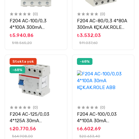
(0)
(0)
F204 AC-100/0,3
F204 AC-80/0,3 4*80A
4*100A 300mA
300mA KÇK.AK.ROLE
KÇK.AK.ROLE ABB
ABB
₺5.940,86
₺3.532,03
₺18.565,20
₺11.037,60
Stokta yok
-68%
-68%
(0)
(0)
F204 AC-125/0,03
F204 AC-100/0,03
4*125A 30mA
4*100A 30mA
KÇK.AK.ROLE ABB
KÇK.AK.ROLE ABB
₺20.770,56
₺6.602,69
₺64.908,00
₺20.633,40