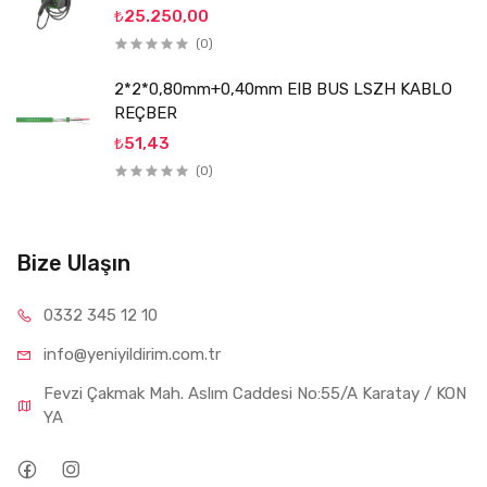
₺25.250,00
(0)
2*2*0,80mm+0,40mm EIB BUS LSZH KABLO
REÇBER
₺51,43
(0)
Bize Ulaşın
0332 34
5 12 10
info@yeniyil
dirim.com.tr
Fevzi Çakmak Mah. Aslım Caddesi No:55/A Karatay / KON
YA