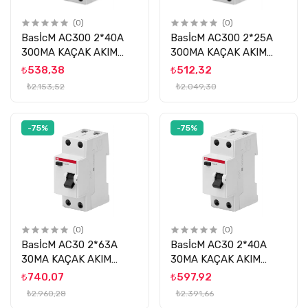
(0)
(0)
BasİcM AC300 2*40A
BasİcM AC300 2*25A
300MA KAÇAK AKIM
300MA KAÇAK AKIM
ROLESİ ABB
ROLESİ ABB
₺538,38
₺512,32
₺2.153,52
₺2.049,30
-75%
-75%
(0)
(0)
BasİcM AC30 2*63A
BasİcM AC30 2*40A
30MA KAÇAK AKIM
30MA KAÇAK AKIM
ROLESİ ABB
ROLESİ ABB
₺740,07
₺597,92
₺2.960,28
₺2.391,66