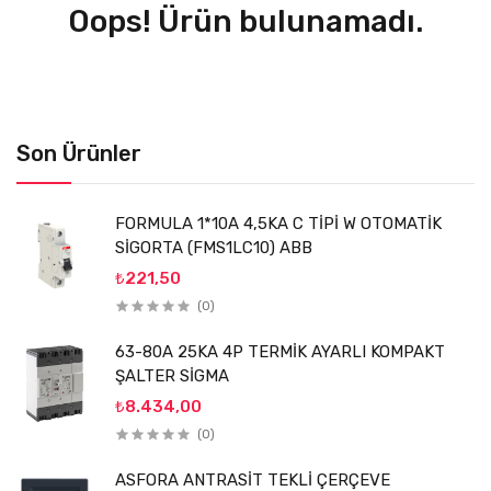
Oops! Ürün bulunamadı.
Son Ürünler
FORMULA 1*10A 4,5KA C TİPİ W OTOMATİK
SİGORTA (FMS1LC10) ABB
₺221,50
(0)
63-80A 25KA 4P TERMİK AYARLI KOMPAKT
ŞALTER SİGMA
₺8.434,00
(0)
ASFORA ANTRASİT TEKLİ ÇERÇEVE