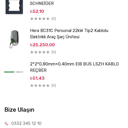
SCHNEİDER
₺52,10
(0)
Hera BC31C Personal 22kW Tip2 Kablolu
Elektrikli Araç Şarj Ünitesi
₺25.250,00
(0)
2*2*0,80mm+0,40mm EIB BUS LSZH KABLO
REÇBER
₺51,43
(0)
Bize Ulaşın
0332 34
5 12 10