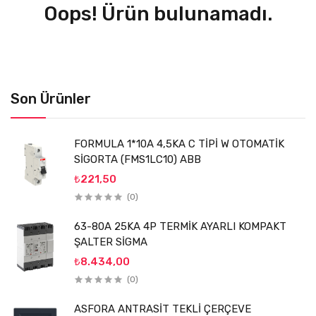
Oops! Ürün bulunamadı.
Son Ürünler
FORMULA 1*10A 4,5KA C TİPİ W OTOMATİK
SİGORTA (FMS1LC10) ABB
₺221,50
(0)
63-80A 25KA 4P TERMİK AYARLI KOMPAKT
ŞALTER SİGMA
₺8.434,00
(0)
ASFORA ANTRASİT TEKLİ ÇERÇEVE