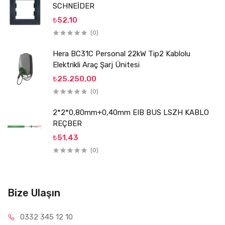
SCHNEİDER
₺52,10
(0)
Hera BC31C Personal 22kW Tip2 Kablolu
Elektrikli Araç Şarj Ünitesi
₺25.250,00
(0)
2*2*0,80mm+0,40mm EIB BUS LSZH KABLO
REÇBER
₺51,43
(0)
Bize Ulaşın
0332 34
5 12 10