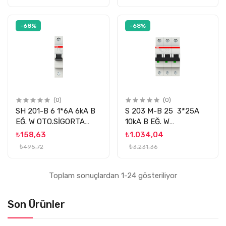
-68%
-68%
(0)
(0)
SH 201-B 6 1*6A 6kA B
S 203 M-B 25 3*25A
EĞ. W OTO.SİGORTA
10kA B EĞ. W
ABB
OTO.SİGORTA ABB
₺158,63
₺1.034,04
₺495,72
₺3.231,36
Toplam sonuçlardan 1-24 gösteriliyor
Son Ürünler