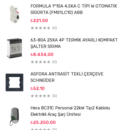
FORMULA 1*10A 4,5KA C TİPİ W OTOMATİK
SİGORTA (FMS1LC10) ABB
₺221,50
(0)
63-80A 25KA 4P TERMİK AYARLI KOMPAKT
ŞALTER SİGMA
₺8.434,00
(0)
ASFORA ANTRASİT TEKLİ ÇERÇEVE
SCHNEİDER
₺52,10
(0)
Hera BC31C Personal 22kW Tip2 Kablolu
Elektrikli Araç Şarj Ünitesi
₺25.250,00
(0)