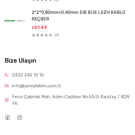
2*2*0,80mm+0,40mm EIB BUS LSZH KABLO
REÇBER
₺51,43
(0)
Bize Ulaşın
0332 34
5 12 10
info@yeniyil
dirim.com.tr
Fevzi Çakmak Mah. Aslım Caddesi No:55/A Karatay / KON
YA