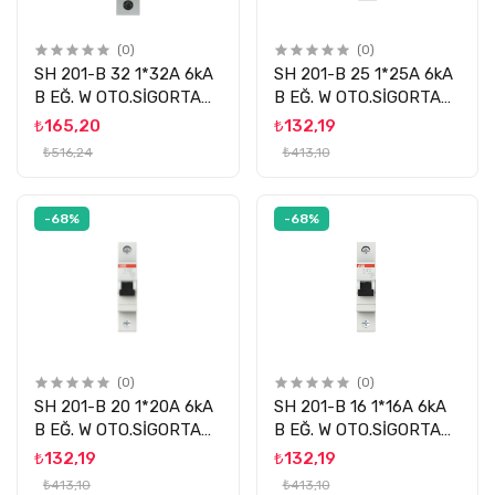
(0)
(0)
SH 201-B 32 1*32A 6kA
SH 201-B 25 1*25A 6kA
B EĞ. W OTO.SİGORTA
B EĞ. W OTO.SİGORTA
ABB
ABB
₺165,20
₺132,19
₺516,24
₺413,10
-68%
-68%
(0)
(0)
SH 201-B 20 1*20A 6kA
SH 201-B 16 1*16A 6kA
B EĞ. W OTO.SİGORTA
B EĞ. W OTO.SİGORTA
ABB
ABB
₺132,19
₺132,19
₺413,10
₺413,10