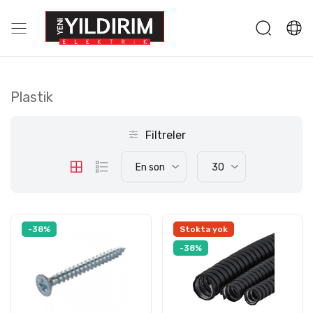
Plastik
Filtreler
En son
30
-38%
Stokta yok
-38%