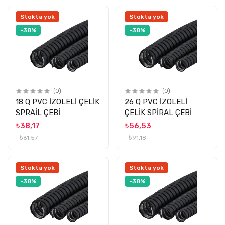
Stokta yok
Stokta yok
-38%
-38%
(0)
(0)
18 Q PVC İZOLELİ ÇELİK
26 Q PVC İZOLELİ
SPRAİL ÇEBİ
ÇELİK SPİRAL ÇEBİ
₺38,17
₺56,53
₺61,57
₺91,18
Stokta yok
Stokta yok
-38%
-38%