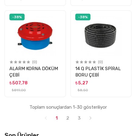
-38%
-38%
(0)
(0)
ALARM KORNA DÖKÜM
14 Q PLASTİK SPİRAL
ÇEBİ
BORU ÇEBİ
₺507,78
₺5,27
₺819,00
₺8,50
Toplam sonuçlardan 1-30 gösteriliyor
1
2
3
Son Ürünler