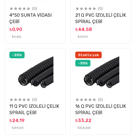
(0)
(0)
4*50 SUNTA VİDASI
21 Q PVC İZOLELİ ÇELİK
ÇEBİ
SPİRAL ÇEBİ
₺0,90
₺44,58
₺1,45
₺71,91
-38%
Stokta yok
-38%
(0)
(0)
11 Q PVC İZOLELİ ÇELİK
16 Q PVC İZOLELİ ÇELİK
SPRAİL ÇEBİ
SPİRAL ÇEBİ
₺24,19
₺33,22
₺39,01
₺53,58