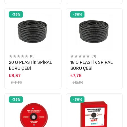
-38%
-38%
(0)
(0)
20 Q PLASTİK SPİRAL
18 Q PLASTİK SPİRAL
BORU ÇEBİ
BORU ÇEBİ
₺8,37
₺7,75
₺13,50
₺12,50
-38%
-38%