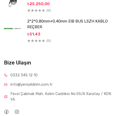
₺25.250,00
(0)
2*2*0,80mm+0,40mm EIB BUS LSZH KABLO
REÇBER
₺51,43
(0)
Bize Ulaşın
0332 34
5 12 10
info@yeniyil
dirim.com.tr
Fevzi Çakmak Mah. Aslım Caddesi No:55/A Karatay / KON
YA