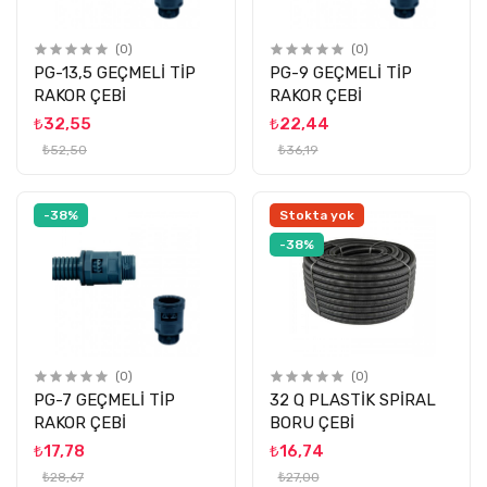
(0)
(0)
PG-13,5 GEÇMELİ TİP
PG-9 GEÇMELİ TİP
RAKOR ÇEBİ
RAKOR ÇEBİ
₺32,55
₺22,44
₺52,50
₺36,19
-38%
Stokta yok
-38%
(0)
(0)
PG-7 GEÇMELİ TİP
32 Q PLASTİK SPİRAL
RAKOR ÇEBİ
BORU ÇEBİ
₺17,78
₺16,74
₺28,67
₺27,00