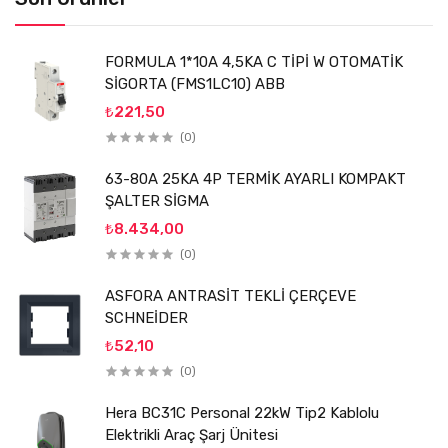
FORMULA 1*10A 4,5KA C TİPİ W OTOMATİK
SİGORTA (FMS1LC10) ABB
₺221,50
(0)
63-80A 25KA 4P TERMİK AYARLI KOMPAKT
ŞALTER SİGMA
₺8.434,00
(0)
ASFORA ANTRASİT TEKLİ ÇERÇEVE
SCHNEİDER
₺52,10
(0)
Hera BC31C Personal 22kW Tip2 Kablolu
Elektrikli Araç Şarj Ünitesi