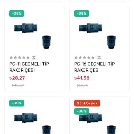
-38%
-38%
(0)
(0)
PG-11 GEÇMELİ TİP
PG-16 GEÇMELİ TİP
RAKOR ÇEBİ
RAKOR ÇEBİ
₺28,27
₺41,38
₺45,59
₺66,74
-38%
Stokta yok
-38%