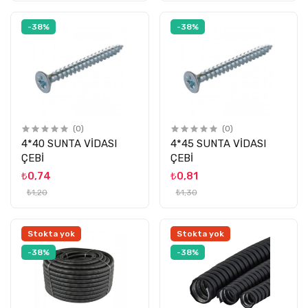
-38%
-38%
(0)
(0)
4*40 SUNTA VİDASI
4*45 SUNTA VİDASI
ÇEBİ
ÇEBİ
₺0,74
₺0,81
₺1,20
₺1,30
Stokta yok
Stokta yok
-38%
-38%