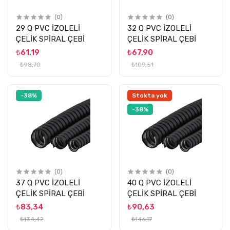
(0)
(0)
29 Q PVC İZOLELİ
32 Q PVC İZOLELİ
ÇELİK SPİRAL ÇEBİ
ÇELİK SPİRAL ÇEBİ
₺61,19
₺67,90
₺98,70
₺109,51
-38%
Stokta yok
-38%
(0)
(0)
37 Q PVC İZOLELİ
40 Q PVC İZOLELİ
ÇELİK SPİRAL ÇEBİ
ÇELİK SPİRAL ÇEBİ
₺83,34
₺90,63
₺134,42
₺146,17