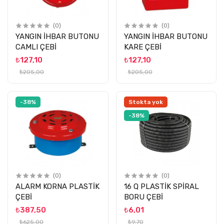
(0)
(0)
YANGIN İHBAR BUTONU
YANGIN İHBAR BUTONU
CAMLI ÇEBİ
KARE ÇEBİ
₺127,10
₺127,10
₺205,00
₺205,00
-38%
Stokta yok
-38%
(0)
(0)
ALARM KORNA PLASTİK
16 Q PLASTİK SPİRAL
ÇEBİ
BORU ÇEBİ
₺387,50
₺6,01
₺625,00
₺9,70