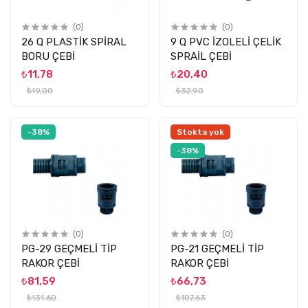
(0)
(0)
26 Q PLASTİK SPİRAL
9 Q PVC İZOLELİ ÇELİK
BORU ÇEBİ
SPRAİL ÇEBİ
₺11,78
₺20,40
₺19,00
₺32,90
-38%
Stokta yok
-38%
(0)
(0)
PG-29 GEÇMELİ TİP
PG-21 GEÇMELİ TİP
RAKOR ÇEBİ
RAKOR ÇEBİ
₺81,59
₺66,73
₺131,60
₺107,63