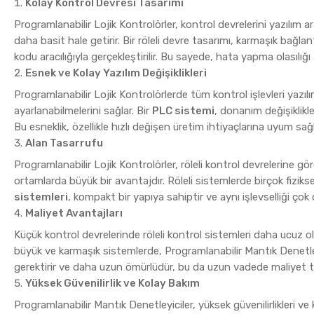
Kolay Kontrol Devresi Tasarımı
Programlanabilir Lojik Kontrolörler, kontrol devrelerini yazılım ar
daha basit hale getirir. Bir röleli devre tasarımı, karmaşık bağlan
kodu aracılığıyla gerçekleştirilir. Bu sayede, hata yapma olasılığı 
Esnek ve Kolay Yazılım Değişiklikleri
Programlanabilir Lojik Kontrolörlerde tüm kontrol işlevleri yazılım
ayarlanabilmelerini sağlar. Bir
PLC sistemi
, donanım değişiklikle
Bu esneklik, özellikle hızlı değişen üretim ihtiyaçlarına uyum sağ
Alan Tasarrufu
Programlanabilir Lojik Kontrolörler, röleli kontrol devrelerine gör
ortamlarda büyük bir avantajdır. Röleli sistemlerde birçok fiziks
sistemleri
, kompakt bir yapıya sahiptir ve aynı işlevselliği çok
Maliyet Avantajları
Küçük kontrol devrelerinde röleli kontrol sistemleri daha ucuz ol
büyük ve karmaşık sistemlerde, Programlanabilir Mantık Denetleyi
gerektirir ve daha uzun ömürlüdür, bu da uzun vadede maliyet t
Yüksek Güvenilirlik ve Kolay Bakım
Programlanabilir Mantık Denetleyiciler, yüksek güvenilirlikleri ve 