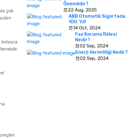
Önemlidir?
22 Aug, 2025
sla çok
ABB Otomatik Sigortada
azılım
100. Yıl!
14 Oct, 2024
Faz Koruma Rölesi
Nedir?
n kolayca
02 Sep, 2024
enebilir.
Enerji Verimliliği Nedir?
02 Sep, 2024
yel
aha
m
üreçleri