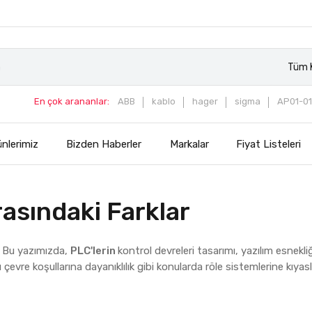
Tüm K
En çok arananlar:
ABB
kablo
hager
sigma
AP01-01
nlerimiz
Bizden Haberler
Markalar
Fiyat Listeleri
asındaki Farklar
r? Bu yazımızda,
PLC'lerin
kontrol devreleri tasarımı, yazılım esnekliğ
 çevre koşullarına dayanıklılık gibi konularda röle sistemlerine kıyas