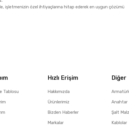
z.
e, işletmenizin özel ihtiyaçlarına hitap ederek en uygun çözümü
bım
Hızlı Erişim
Diğer
e Tablosu
Hakkımızda
Armatürl
erim
Ürünlerimiz
Anahtar 
rım
Bizden Haberler
Şalt Mal
Markalar
Kablolar