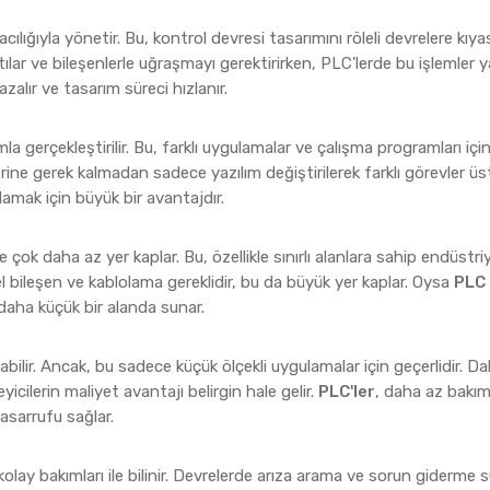
acılığıyla yönetir. Bu, kontrol devresi tasarımını röleli devrelere kıya
tılar ve bileşenlerle uğraşmayı gerektirirken, PLC'lerde bu işlemler y
azalır ve tasarım süreci hızlanır.
la gerçekleştirilir. Bu, farklı uygulamalar ve çalışma programları içi
rine gerek kalmadan sadece yazılım değiştirilerek farklı görevler üstl
lamak için büyük bir avantajdır.
e çok daha az yer kaplar. Bu, özellikle sınırlı alanlara sahip endüstri
el bileşen ve kablolama gereklidir, bu da büyük yer kaplar. Oysa
PLC
 daha küçük bir alanda sunar.
abilir. Ancak, bu sadece küçük ölçekli uygulamalar için geçerlidir. D
cilerin maliyet avantajı belirgin hale gelir.
PLC'ler
, daha az bakı
asarrufu sağlar.
kolay bakımları ile bilinir. Devrelerde arıza arama ve sorun giderme s