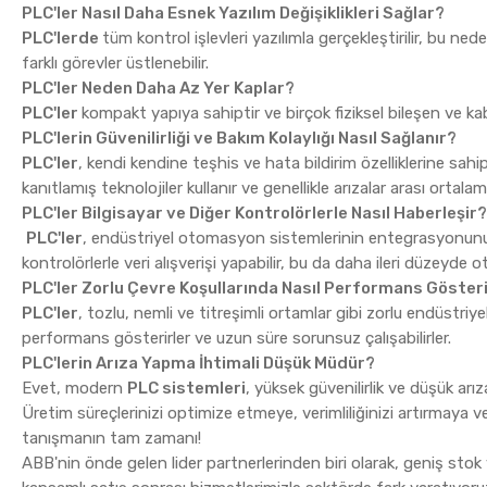
PLC'ler Nasıl Daha Esnek Yazılım Değişiklikleri Sağlar?
PLC'lerde
tüm kontrol işlevleri yazılımla gerçekleştirilir, bu n
farklı görevler üstlenebilir.
PLC'ler Neden Daha Az Yer Kaplar?
PLC'ler
kompakt yapıya sahiptir ve birçok fiziksel bileşen ve ka
PLC'lerin Güvenilirliği ve Bakım Kolaylığı Nasıl Sağlanır?
PLC'ler
, kendi kendine teşhis ve hata bildirim özelliklerine sahip o
kanıtlamış teknolojiler kullanır ve genellikle arızalar arası orta
PLC'ler Bilgisayar ve Diğer Kontrolörlerle Nasıl Haberleşir
PLC'ler
, endüstriyel otomasyon sistemlerinin entegrasyonunu k
kontrolörlerle veri alışverişi yapabilir, bu da daha ileri düzeyd
PLC'ler Zorlu Çevre Koşullarında Nasıl Performans Göster
PLC'ler
, tozlu, nemli ve titreşimli ortamlar gibi zorlu endüstriy
performans gösterirler ve uzun süre sorunsuz çalışabilirler.
PLC'lerin Arıza Yapma İhtimali Düşük Müdür?
Evet, modern
PLC sistemleri
, yüksek güvenilirlik ve düşük arıza 
Üretim süreçlerinizi optimize etmeye, verimliliğinizi artırmaya 
tanışmanın tam zamanı!
ABB'nin önde gelen lider partnerlerinden biri olarak, geniş st