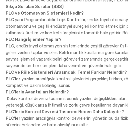
yüksek güvenilirlik ve düşük arıza oranları gibi avantajlar,
PLC'le
Sıkça Sorulan Sorular (SSS)
PLC ve Otomasyon Sistemleri Nedir?
PLC
yani Programlanabilir Lojik Kontrolör, endüstriyel otomasyo
otomasyonu ve çeşitli endüstriyel süreçleri kontrol etmek için p
kullanarak üretim ve kontrol süreçlerini otomatik hale getirir. Böyl
PLC Hangi İşlemler Yapılır?
PLC
, endüstriyel otomasyon sistemlerinde çeşitli görevler üstle
gelen verileri toplar ve izler. Belirli mantık kurallarına göre kara
sayma işlemleri yaparak belirli görevleri zamanında gerçekleştirir
sayesinde üretim süreçleri daha verimli ve güvenilir hale gelir.
PLC ve Röle Sistemleri Arasındaki Temel Farklar Nelerdir?
PLC'ler
yazılım aracılığıyla kontrol işlevlerini gerçekleştirirken, r
kompakt ve bakım kolaylığı sunar.
PLC'lerin Avantajları Nelerdir?
Kolay kontrol devresi tasarımı, esnek yazılım değişiklikleri, alan
yeteneği, düşük arıza ihtimali ve zorlu çevre koşullarına dayanıklıl
PLC'lerin Kontrol Devresi Tasarımı Neden Daha Kolaydır?
PLC'ler
yazılım aracılığıyla kontrol devrelerini yönetir, bu da fiz
sürecini hızlandırır ve hata olasılığını azaltır.