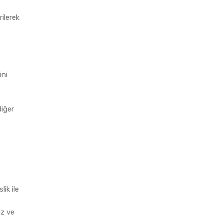
rilerek
ini
diğer
ik ile
iz ve