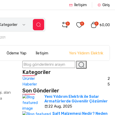
İletişim
Giriş
0
0
0
ategoriler
₺0,00
201
Yeni Yıldırım Elektrik
Ödeme Yap
İletişim
Kategoriler
Ürünler
2
Haberler
5
Son Gönderiler
i, alan
Yeni Yıldırım Elektrik ile Solar
la
Armatürlerde Güvenilir Çözümler
22 Aug, 2025
Şalt Malzemesi Nedir? Neden