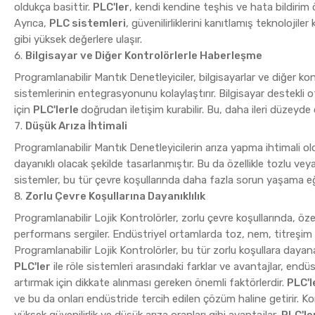
oldukça basittir.
PLC'ler
, kendi kendine teşhis ve hata bildirim öz
Ayrıca,
PLC sistemleri
, güvenilirliklerini kanıtlamış teknolojil
gibi yüksek değerlere ulaşır.
Bilgisayar ve Diğer Kontrolörlerle Haberleşme
Programlanabilir Mantık Denetleyiciler, bilgisayarlar ve diğer ko
sistemlerinin entegrasyonunu kolaylaştırır. Bilgisayar destekli 
için
PLC'lerle
doğrudan iletişim kurabilir. Bu, daha ileri düzey
Düşük Arıza İhtimali
Programlanabilir Mantık Denetleyicilerin arıza yapma ihtimali 
dayanıklı olacak şekilde tasarlanmıştır. Bu da özellikle tozlu veya 
sistemler, bu tür çevre koşullarında daha fazla sorun yaşama eğ
Zorlu Çevre Koşullarına Dayanıklılık
Programlanabilir Lojik Kontrolörler, zorlu çevre koşullarında, özel
performans sergiler. Endüstriyel ortamlarda toz, nem, titreşim gi
Programlanabilir Lojik Kontrolörler, bu tür zorlu koşullara dayanac
PLC'ler
ile röle sistemleri arasındaki farklar ve avantajlar, endüs
artırmak için dikkate alınması gereken önemli faktörlerdir.
PLC'l
ve bu da onları endüstride tercih edilen çözüm haline getirir. Kon