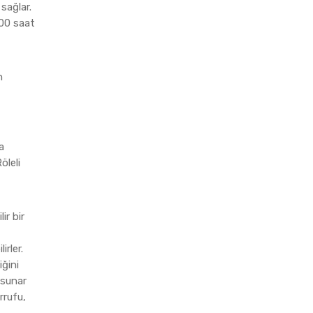
 sağlar.
000 saat
n
a
öleli
ir bir
irler.
iğini
 sunar
rrufu,