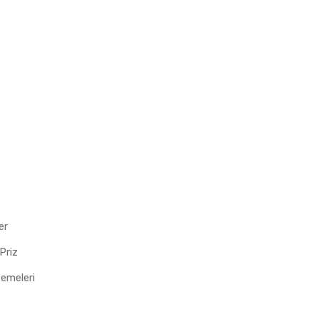
er
Priz
zemeleri