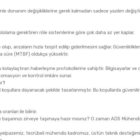
edenle donanım değişikliklerine gerek kalmadan sadece yazılım değişti
blolama gerektiren röle sistemlerine göre çok daha az yer kaplar.
lup, arızaların hızla tespit edilip giderilmesini sağlar. Güvenilirlikler
lama süre (MTBF) oldukça yüksektir.
?
olaylaştıran haberleşme protokollerine sahiptir. Bilgisayarlar ve 
e otomasyon ve kontrol imkânı sunar.
ir?
el koşullara dayanacak şekilde tasarlanmıştır. Bu koşullarda güvenilir
oranları ile bilinir.
ve başarınızı zirveye taşımaya hazır mısınız? O zaman ADS Mühendisl
ok yelpazemiz, tecrübeli mühendis kadromuz, üstün teknik desteğim