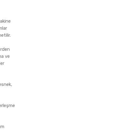
makine
mlar
tilir.
erden
ama ve
ler
esnek,
berleşme
rım