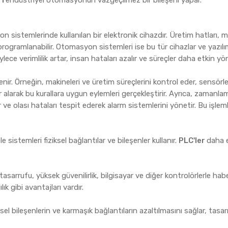
ri
endüstriyel otomasyonun vazgeçilmez bir bileşeni yapar.
n sistemlerinde kullanılan bir elektronik cihazdır. Üretim hatları, 
rogramlanabilir. Otomasyon sistemleri ise bu tür cihazlar ve yazılı
ece verimlilik artar, insan hataları azalır ve süreçler daha etkin yöne
nir. Örneğin, makineleri ve üretim süreçlerini kontrol eder, sensörl
rlar alarak bu kurallara uygun eylemleri gerçekleştirir. Ayrıca, zamanl
 ve olası hataları tespit ederek alarm sistemlerini yönetir. Bu işlem
öle sistemleri fiziksel bağlantılar ve bileşenler kullanır.
PLC'ler
daha 
 tasarrufu, yüksek güvenilirlik, bilgisayar ve diğer kontrolörlerle ha
ık gibi avantajları vardır.
iksel bileşenlerin ve karmaşık bağlantıların azaltılmasını sağlar, tasa