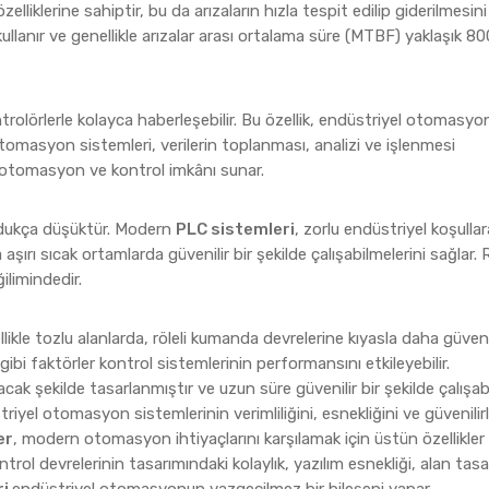
elliklerine sahiptir, bu da arızaların hızla tespit edilip giderilmesini
er kullanır ve genellikle arızalar arası ortalama süre (MTBF) yaklaşık 8
ntrolörlerle kolayca haberleşebilir. Bu özellik, endüstriyel otomasyo
otomasyon sistemleri, verilerin toplanması, analizi ve işlenmesi
de otomasyon ve kontrol imkânı sunar.
oldukça düşüktür. Modern
PLC sistemleri
, zorlu endüstriyel koşullar
aşırı sıcak ortamlarda güvenilir bir şekilde çalışabilmelerini sağlar. R
ilimindedir.
likle tozlu alanlarda, röleli kumanda devrelerine kıyasla daha güvenil
bi faktörler kontrol sistemlerinin performansını etkileyebilir.
ak şekilde tasarlanmıştır ve uzun süre güvenilir bir şekilde çalışabil
triyel otomasyon sistemlerinin verimliliğini, esnekliğini ve güvenilirl
er
, modern otomasyon ihtiyaçlarını karşılamak için üstün özellikler
trol devrelerinin tasarımındaki kolaylık, yazılım esnekliği, alan tasa