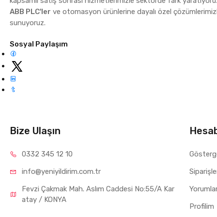
kapsamlı satış sonrası hizmetlerimizle sektörde fark yaratıyoru
ABB PLC'ler
ve otomasyon ürünlerine dayalı özel çözümlerimizl
sunuyoruz.
Sosyal Paylaşım
Bize Ulaşın
Hesa
0332 34
5 12 10
Gösterg
info@yeniyil
dirim.com.tr
Siparişl
Fevzi Çakmak Mah. Aslım Caddesi No:55/A Kar
Yorumla
atay / KONYA
Profilim