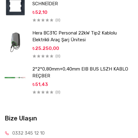
SCHNEİDER
₺52,10
(0)
Hera BC31C Personal 22kW Tip2 Kablolu
Elektrikli Araç Şarj Ünitesi
₺25.250,00
(0)
2*2*0,80mm+0,40mm EIB BUS LSZH KABLO
REÇBER
₺51,43
(0)
Bize Ulaşın
0332 34
5 12 10