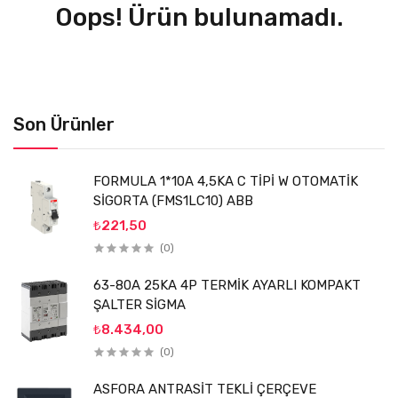
Oops! Ürün bulunamadı.
Son Ürünler
FORMULA 1*10A 4,5KA C TİPİ W OTOMATİK
SİGORTA (FMS1LC10) ABB
₺221,50
(0)
63-80A 25KA 4P TERMİK AYARLI KOMPAKT
ŞALTER SİGMA
₺8.434,00
(0)
ASFORA ANTRASİT TEKLİ ÇERÇEVE