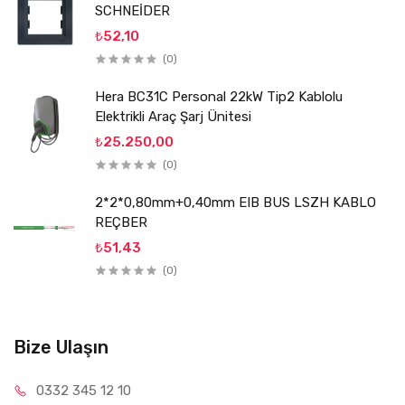
SCHNEİDER
₺52,10
(0)
Hera BC31C Personal 22kW Tip2 Kablolu
Elektrikli Araç Şarj Ünitesi
₺25.250,00
(0)
2*2*0,80mm+0,40mm EIB BUS LSZH KABLO
REÇBER
₺51,43
(0)
Bize Ulaşın
0332 34
5 12 10