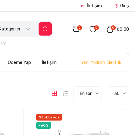
İletişim
Giriş
0
0
0
ategoriler
₺0,00
201
Yeni Yıldırım Elektrik
Ödeme Yap
İletişim
En son
30
Stokta yok
-60%