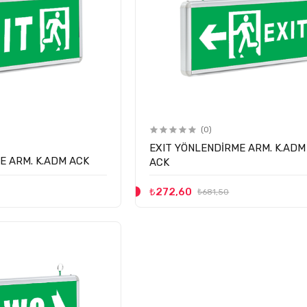
(0)
EXIT YÖNLENDİRME ARM. K.ADM
E ARM. K.ADM ACK
ACK
₺272,60
₺681,50