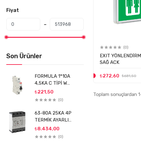
Fiyat
(0)
Son Ürünler
EXIT YÖNLENDİRM
SAĞ ACK
₺272,60
FORMULA 1*10A
₺681,50
4,5KA C TİPİ W
OTOMATİK SİGORTA
₺221,50
Toplam sonuçlardan 1-
(FMS1LC10) ABB
(0)
63-80A 25KA 4P
TERMİK AYARLI
KOMPAKT ŞALTER
₺8.434,00
SİGMA
(0)