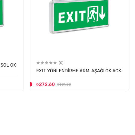
(0)
 SOL OK
EXIT YÖNLENDİRME ARM. AŞAĞI OK ACK
₺272,60
₺681,50