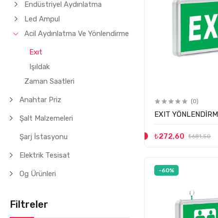
Endüstriyel Aydınlatma
Led Ampul
Acil Aydınlatma Ve Yönlendirme
Exıt
Işıldak
Zaman Saatleri
Anahtar Priz
(0)
EXIT YÖNLENDİRM
Şalt Malzemeleri
₺272,60
Şarj İstasyonu
₺681,50
Elektrik Tesisat
-60%
Og Ürünleri
Filtreler