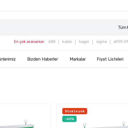
Tüm K
En çok arananlar:
ABB
kablo
hager
sigma
AP01-01
nlerimiz
Bizden Haberler
Markalar
Fiyat Listeleri
Stokta yok
-60%