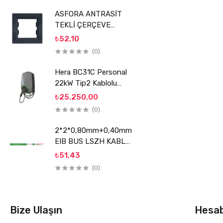
ASFORA ANTRASİT
TEKLİ ÇERÇEVE
SCHNEİDER
₺52,10
(0)
Hera BC31C Personal
22kW Tip2 Kablolu
Elektrikli Araç Şarj
₺25.250,00
Ünitesi
(0)
2*2*0,80mm+0,40mm
EIB BUS LSZH KABLO
REÇBER
₺51,43
(0)
Bize Ulaşın
Hesa