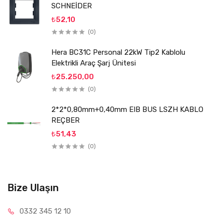
SCHNEİDER
₺52,10
(0)
Hera BC31C Personal 22kW Tip2 Kablolu
Elektrikli Araç Şarj Ünitesi
₺25.250,00
(0)
2*2*0,80mm+0,40mm EIB BUS LSZH KABLO
REÇBER
₺51,43
(0)
Bize Ulaşın
0332 34
5 12 10