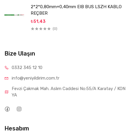
2*2*0,80mm+0,40mm EIB BUS LSZH KABLO
REÇBER
₺51,43
(0)
Bize Ulaşın
0332 34
5 12 10
info@yeniyil
dirim.com.tr
Fevzi Çakmak Mah. Aslım Caddesi No:55/A Karatay / KON
YA
Hesabım