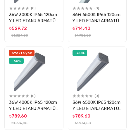
(0)
(0)
36W 3000K IP65 120cm
36W 6500K IP65 120cm
Y LED ETANJ ARMATÜR
Y LED ETANJ ARMATÜR
ACK
ACK
₺529,72
₺714,40
₺1.324,30
₺1.786,00
Stokta yok
-60%
-60%
(0)
(0)
36W 4000K IP65 120cm
36W 6500K IP65 120cm
Y LED ETANJ ARMATÜR
Y LED ETANJ ARMATÜR
ACK
ACK
₺789,60
₺789,60
₺1.974,00
₺1.974,00