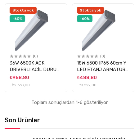
Stokta yok
Stokta yok
-60%
-60%
(0)
(0)
36W 6500K ACK
18W 6500 IP65 60cm Y
DRIVERLI ACİL DURUM
LED ETANJ ARMATÜR
KİTLİ ETANJ ARMATÜR
ACK
₺958,80
₺488,80
ACK
₺2.397,00
₺1.222,00
Toplam sonuçlardan 1-6 gösteriliyor
Son Ürünler