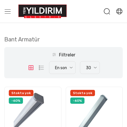
Bant Armatür
Filtreler
En son
30
Stokta yok
Stokta yok
-60%
-60%