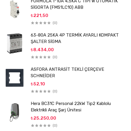
FORMULA 1*10A 4,5KA C TİPİ W OTOMATİK
SİGORTA (FMS1LC10) ABB
₺221,50
(0)
63-80A 25KA 4P TERMİK AYARLI KOMPAKT
ŞALTER SİGMA
₺8.434,00
(0)
ASFORA ANTRASİT TEKLİ ÇERÇEVE
SCHNEİDER
₺52,10
(0)
Hera BC31C Personal 22kW Tip2 Kablolu
Elektrikli Araç Şarj Ünitesi
₺25.250,00
(0)