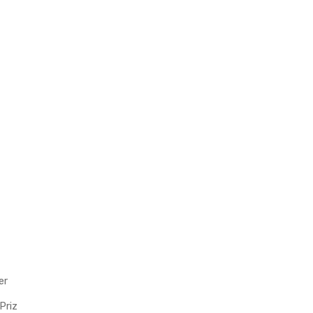
er
Priz