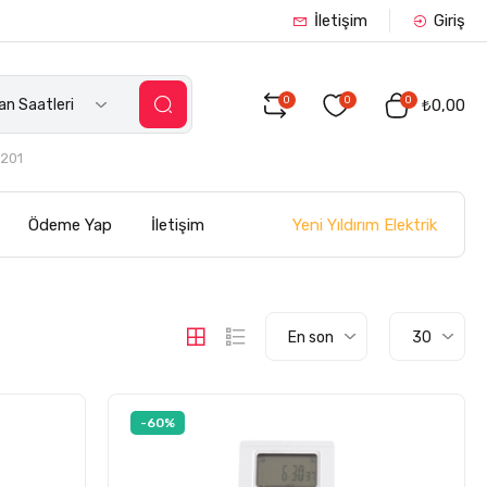
İletişim
Giriş
0
0
0
n Saatleri
₺0,00
201
Yeni Yıldırım Elektrik
Ödeme Yap
İletişim
En son
30
-60%