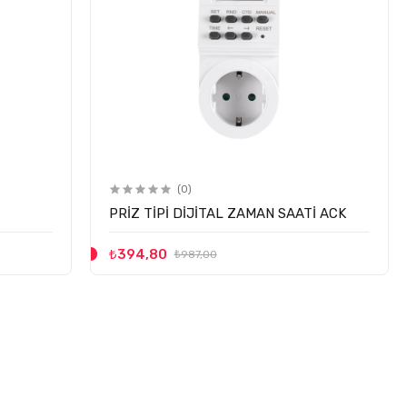
(0)
PRİZ TİPİ DİJİTAL ZAMAN SAATİ ACK
₺394,80
₺987,00