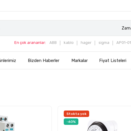
Zama
En çok arananlar:
ABB
kablo
hager
sigma
AP01-01
nlerimiz
Bizden Haberler
Markalar
Fiyat Listeleri
Stokta yok
-60%