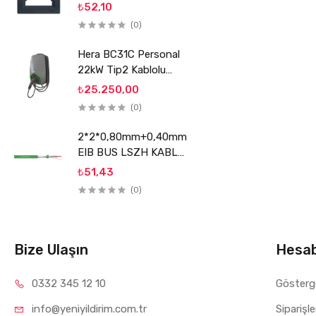
SCHNEİDER
₺52,10
(0)
Hera BC31C Personal
22kW Tip2 Kablolu
Elektrikli Araç Şarj
₺25.250,00
Ünitesi
(0)
2*2*0,80mm+0,40mm
EIB BUS LSZH KABLO
REÇBER
₺51,43
(0)
Bize Ulaşın
Hesa
0332 34
5 12 10
Gösterg
info@yeniyil
dirim.com.tr
Siparişl