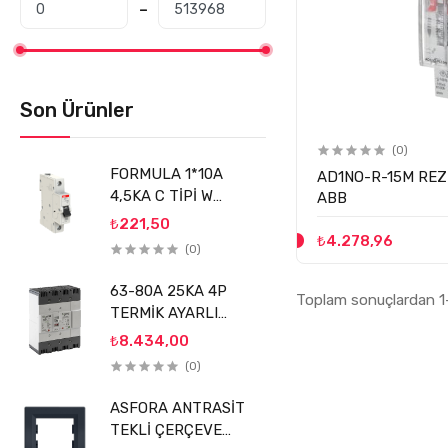
Son Ürünler
(0)
FORMULA 1*10A
AD1NO-R-15M REZ
4,5KA C TİPİ W
ABB
OTOMATİK SİGORTA
₺221,50
(FMS1LC10) ABB
₺4.278,96
(0)
63-80A 25KA 4P
Toplam sonuçlardan 1-
TERMİK AYARLI
KOMPAKT ŞALTER
₺8.434,00
SİGMA
(0)
ASFORA ANTRASİT
TEKLİ ÇERÇEVE