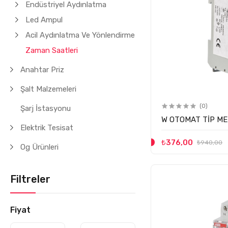
Endüstriyel Aydınlatma
Led Ampul
Acil Aydınlatma Ve Yönlendirme
Zaman Saatleri
Anahtar Priz
Şalt Malzemeleri
(0)
Şarj İstasyonu
W OTOMAT TİP ME
Elektrik Tesisat
₺376,00
₺940,00
Og Ürünleri
Filtreler
Fiyat