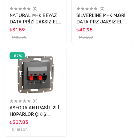
(0)
(0)
NATURAL M+K BEYAZ
SİLVERLİNE M+K M.GRİ
DATA PRİZİ JAKSIZ EL-
DATA PRZ JAKSIZ EL-
Bİ
Bİ
₺31,59
₺40,95
₺105,30
₺136,50
-57%
(0)
ASFORA ANTRASİT 2Lİ
HOPARLÖR ÇIKIŞI
SCHNEIDER
₺507,83
₺1.181,00