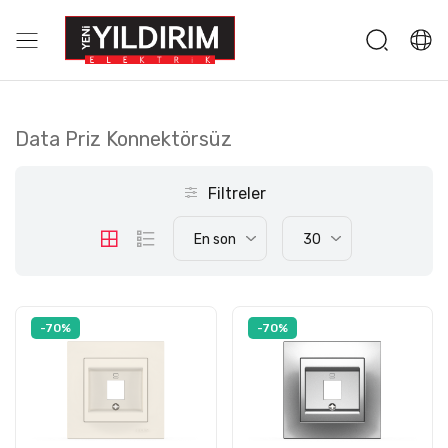
Data Priz Konnektörsüz
Filtreler
En son
30
-70%
-70%