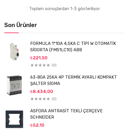
Toplam sonuçlardan 1-3 gösteriliyor
Son Ürünler
FORMULA 1*10A 4,5KA C TİPİ W OTOMATİK
SİGORTA (FMS1LC10) ABB
₺221,50
(0)
63-80A 25KA 4P TERMİK AYARLI KOMPAKT
ŞALTER SİGMA
₺8.434,00
(0)
ASFORA ANTRASİT TEKLİ ÇERÇEVE
SCHNEİDER
₺52,10