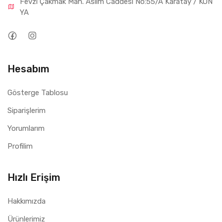
Fevzi Çakmak Mah. Aslım Caddesi No:55/A Karatay / KON
YA
Hesabım
Gösterge Tablosu
Siparişlerim
Yorumlarım
Profilim
Hızlı Erişim
Hakkımızda
Ürünlerimiz