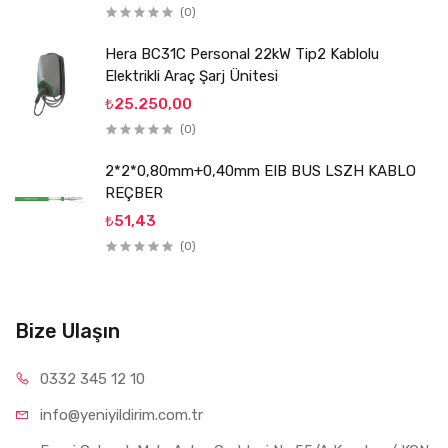
(0)
Hera BC31C Personal 22kW Tip2 Kablolu
Elektrikli Araç Şarj Ünitesi
₺25.250,00
(0)
2*2*0,80mm+0,40mm EIB BUS LSZH KABLO
REÇBER
₺51,43
(0)
Bize Ulaşın
0332 34
5 12 10
info@yeniyil
dirim.com.tr