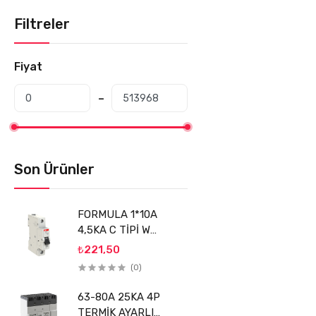
Filtreler
Fiyat
Son Ürünler
FORMULA 1*10A
4,5KA C TİPİ W
OTOMATİK SİGORTA
₺221,50
(FMS1LC10) ABB
(0)
63-80A 25KA 4P
TERMİK AYARLI