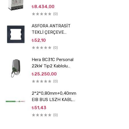
KOMPAKT ŞALTER
₺8.434,00
SİGMA
(0)
ASFORA ANTRASİT
TEKLİ ÇERÇEVE
SCHNEİDER
₺52,10
(0)
Hera BC31C Personal
22kW Tip2 Kablolu
Elektrikli Araç Şarj
₺25.250,00
Ünitesi
(0)
2*2*0,80mm+0,40mm
EIB BUS LSZH KABLO
REÇBER
₺51,43
(0)