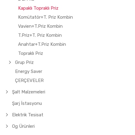
Kapaklı Topraklı Priz
Komütatör+T. Priz Kombin
Vavien+T.Priz Kombin
T.Priz+T. Priz Kombin
Anahtar+T.Priz Kombin
Topraklı Priz
Grup Priz
Energy Saver
ÇERÇEVELER
Şalt Malzemeleri
Şarj İstasyonu
Elektrik Tesisat
Og Ürünleri