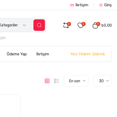
İletişim
Giriş
0
0
0
ategoriler
₺0,00
201
Yeni Yıldırım Elektrik
Ödeme Yap
İletişim
En son
30