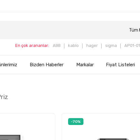
Tüm K
En çok arananlar:
ABB
kablo
hager
sigma
AP01-01
nlerimiz
Bizden Haberler
Markalar
Fiyat Listeleri
Priz
-70%