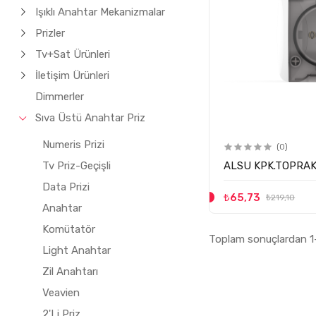
Işıklı Anahtar Mekanizmalar
Prizler
Tv+Sat Ürünleri
İletişim Ürünleri
Dimmerler
Sıva Üstü Anahtar Priz
Numeris Prizi
(0)
ALSU KPK.TOPRAK
Tv Priz-Geçişli
Data Prizi
₺65,73
₺219,10
Anahtar
Komütatör
Toplam sonuçlardan 1-
Light Anahtar
Zil Anahtarı
Veavien
2'Li Priz