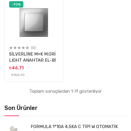
-70%
(0)
SİLVERLİNE M+K M.GRİ
LIGHT ANAHTAR EL-Bİ
₺46,71
₺155,70
Toplam sonuçlardan 1-11 gösteriliyor
Son Ürünler
FORMULA 1*10A 4,5KA C TİPİ W OTOMATİK