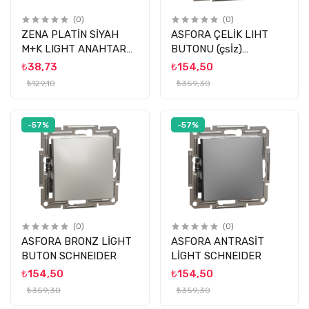
(0)
(0)
ZENA PLATİN SİYAH
ASFORA ÇELİK LIHT
M+K LIGHT ANAHTAR
BUTONU (çsİz)
EL-Bİ
SCHNEİDER
₺38,73
₺154,50
₺129,10
₺359,30
-57%
-57%
(0)
(0)
ASFORA BRONZ LİGHT
ASFORA ANTRASİT
BUTON SCHNEIDER
LİGHT SCHNEIDER
₺154,50
₺154,50
₺359,30
₺359,30