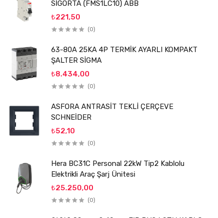
SİGORTA (FMS1LC10) ABB
₺221,50
(0)
63-80A 25KA 4P TERMİK AYARLI KOMPAKT
ŞALTER SİGMA
₺8.434,00
(0)
ASFORA ANTRASİT TEKLİ ÇERÇEVE
SCHNEİDER
₺52,10
(0)
Hera BC31C Personal 22kW Tip2 Kablolu
Elektrikli Araç Şarj Ünitesi
₺25.250,00
(0)