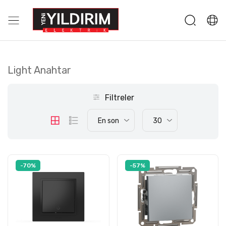
Light Anahtar
Filtreler
En son
30
-70%
-57%