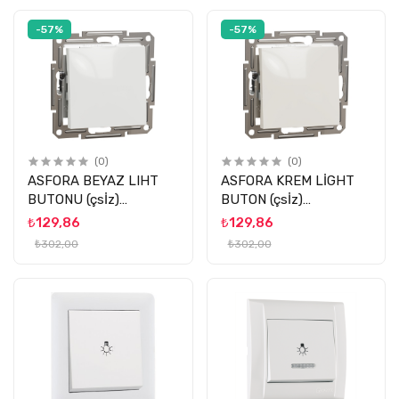
-57%
-57%
(0)
(0)
ASFORA BEYAZ LIHT
ASFORA KREM LİGHT
BUTONU (çsİz)
BUTON (çsİz)
SCHNEİDER
SCHNEİDER
₺129,86
₺129,86
₺302,00
₺302,00