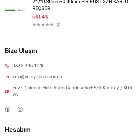
2*2*0,80mm+0,40mm EIB BUS LSZH KABLO
REÇBER
₺51,43
(0)
Bize Ulaşın
0332 34
5 12 10
info@yeniyil
dirim.com.tr
Fevzi Çakmak Mah. Aslım Caddesi No:55/A Karatay / KON
YA
Hesabım