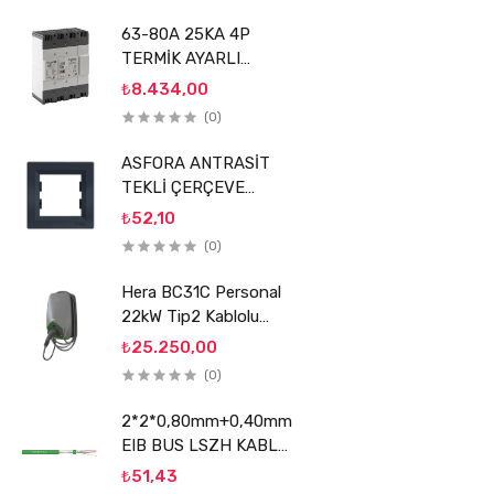
63-80A 25KA 4P
TERMİK AYARLI
KOMPAKT ŞALTER
₺8.434,00
SİGMA
(0)
ASFORA ANTRASİT
TEKLİ ÇERÇEVE
SCHNEİDER
₺52,10
(0)
Hera BC31C Personal
22kW Tip2 Kablolu
Elektrikli Araç Şarj
₺25.250,00
Ünitesi
(0)
2*2*0,80mm+0,40mm
EIB BUS LSZH KABLO
REÇBER
₺51,43