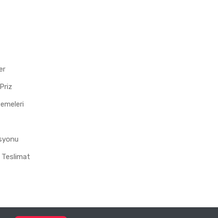
er
Priz
zemeleri
asyonu
 Teslimat