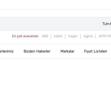
Tüm K
En çok arananlar:
ABB
kablo
hager
sigma
AP01-01
nlerimiz
Bizden Haberler
Markalar
Fiyat Listeleri