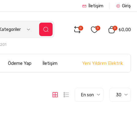
İletişim
Giriş
0
0
0
ategoriler
₺0,00
201
Yeni Yıldırım Elektrik
Ödeme Yap
İletişim
En son
30