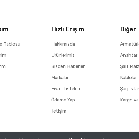
bım
Hızlı Erişim
Diğer
e Tablosu
Hakkımızda
Armatürl
erim
Ürünlerimiz
Anahtar 
rım
Bizden Haberler
Şalt Mal
Markalar
Kablolar
Fiyat Listeleri
Şarj İst
Ödeme Yap
Kargo ve
İletişim