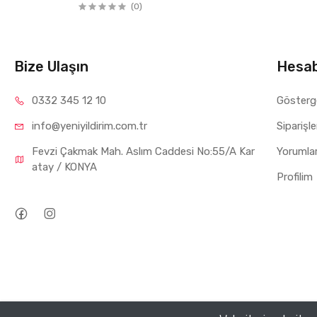
(0)
Bize Ulaşın
Hesa
0332 34
5 12 10
Gösterg
info@yeniyil
dirim.com.tr
Siparişl
Fevzi Çakmak Mah. Aslım Caddesi No:55/A Kar
Yorumla
atay / KONYA
Profilim