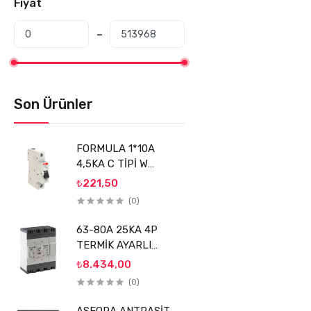
Fiyat
Son Ürünler
FORMULA 1*10A
4,5KA C TİPİ W
OTOMATİK SİGORTA
₺221,50
(FMS1LC10) ABB
(0)
63-80A 25KA 4P
TERMİK AYARLI
KOMPAKT ŞALTER
₺8.434,00
SİGMA
(0)