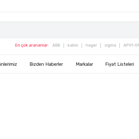
En çok arananlar:
ABB
kablo
hager
sigma
AP01-01
nlerimiz
Bizden Haberler
Markalar
Fiyat Listeleri