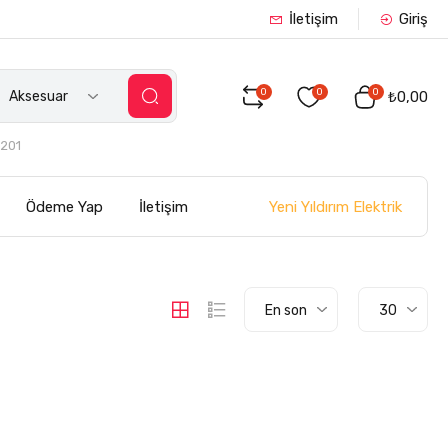
İletişim
Giriş
0
0
0
Aksesuar
₺0,00
201
Yeni Yıldırım Elektrik
Ödeme Yap
İletişim
En son
30