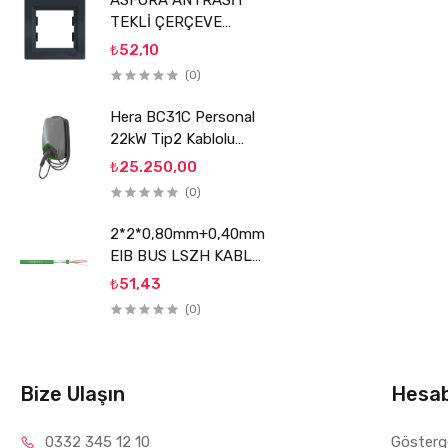
ASFORA ANTRASİT
TEKLİ ÇERÇEVE
SCHNEİDER
₺52,10
(0)
Hera BC31C Personal
22kW Tip2 Kablolu
Elektrikli Araç Şarj
₺25.250,00
Ünitesi
(0)
2*2*0,80mm+0,40mm
EIB BUS LSZH KABLO
REÇBER
₺51,43
(0)
Bize Ulaşın
Hesa
0332 34
5 12 10
Gösterg