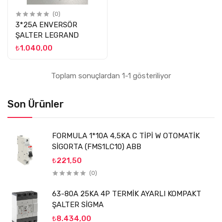
(0)
3*25A ENVERSÖR
ŞALTER LEGRAND
₺1.040,00
Toplam sonuçlardan 1-1 gösteriliyor
Son Ürünler
FORMULA 1*10A 4,5KA C TİPİ W OTOMATİK
SİGORTA (FMS1LC10) ABB
₺221,50
(0)
63-80A 25KA 4P TERMİK AYARLI KOMPAKT
ŞALTER SİGMA
₺8.434,00