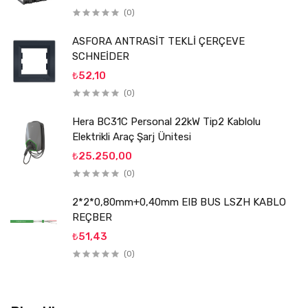
(0)
ASFORA ANTRASİT TEKLİ ÇERÇEVE
SCHNEİDER
₺52,10
(0)
Hera BC31C Personal 22kW Tip2 Kablolu
Elektrikli Araç Şarj Ünitesi
₺25.250,00
(0)
2*2*0,80mm+0,40mm EIB BUS LSZH KABLO
REÇBER
₺51,43
(0)