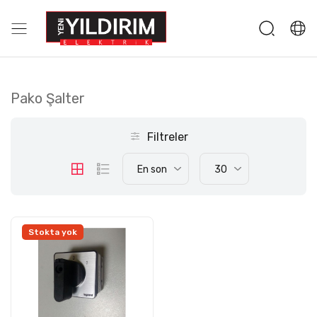
Pako Şalter
Filtreler
En son
30
Stokta yok